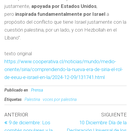
justamente,
apoyada por Estados Unidos
,
pero
inspirada fundamentalmente por Israel
a
propósito del conflicto que tiene Israel justamente con la
cuestión palestina, por un lado, y con Hezbollah en el
Líbano”.
texto original
https://www.cooperativa.cl/noticias/mundo/medio-
oriente/siria/comprendiendo-la-nueva-era-de-siria-el-rol-
de-eeuu-e-israel-en-la/2024-12-09/131741.html
Publicado en
Prensa
Etiquetas
Palestina
voces por palestina
ANTERIOR
SIGUIENTE
9 de diciembre: Los
10 Diciembre Día de la
comités populares y la
Declaración Universal de los