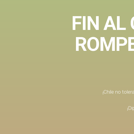
FIN AL
ROMPE
¡Chile no tole
¡Di