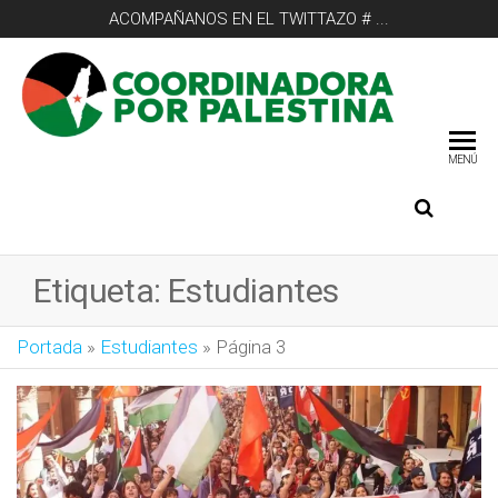
ACOMPAÑANOS EN EL TWITTAZO # ...
COO
POR
MENÚ
Etiqueta:
Estudiantes
Portada
»
Estudiantes
»
Página 3