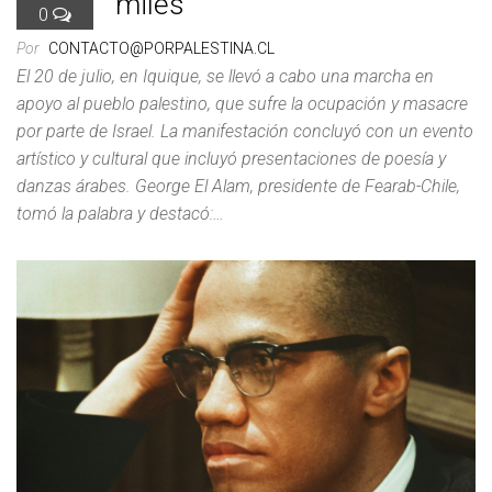
miles”
0
Por
CONTACTO@PORPALESTINA.CL
El 20 de julio, en Iquique, se llevó a cabo una marcha en
apoyo al pueblo palestino, que sufre la ocupación y masacre
por parte de Israel. La manifestación concluyó con un evento
artístico y cultural que incluyó presentaciones de poesía y
danzas árabes. George El Alam, presidente de Fearab-Chile,
tomó la palabra y destacó:…