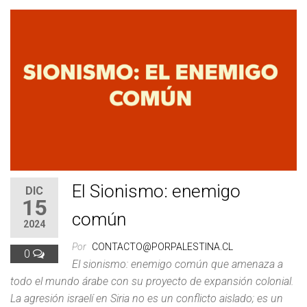
El Sionismo: enemigo
DIC
15
común
2024
Por
CONTACTO@PORPALESTINA.CL
0
El sionismo: enemigo común que amenaza a
todo el mundo árabe con su proyecto de expansión colonial.
La agresión israelí en Siria no es un conflicto aislado; es un