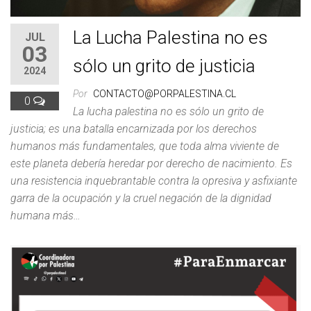
La Lucha Palestina no es
JUL
03
sólo un grito de justicia
2024
Por
CONTACTO@PORPALESTINA.CL
0
La lucha palestina no es sólo un grito de
justicia; es una batalla encarnizada por los derechos
humanos más fundamentales, que toda alma viviente de
este planeta debería heredar por derecho de nacimiento. Es
una resistencia inquebrantable contra la opresiva y asfixiante
garra de la ocupación y la cruel negación de la dignidad
humana más…