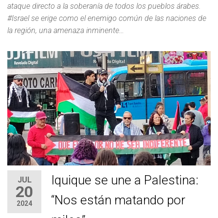
ataque directo a la soberanía de todos los pueblos árabes.
#Israel se erige como el enemigo común de las naciones de
la región, una amenaza inminente…
Iquique se une a Palestina:
JUL
20
“Nos están matando por
2024