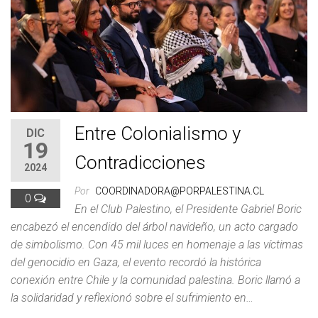
Entre Colonialismo y
DIC
19
Contradicciones
2024
Por
COORDINADORA@PORPALESTINA.CL
0
En el Club Palestino, el Presidente Gabriel Boric
encabezó el encendido del árbol navideño, un acto cargado
de simbolismo. Con 45 mil luces en homenaje a las víctimas
del genocidio en Gaza, el evento recordó la histórica
conexión entre Chile y la comunidad palestina. Boric llamó a
la solidaridad y reflexionó sobre el sufrimiento en…