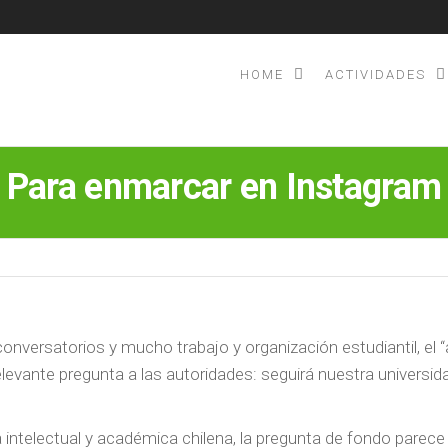
HOME
ACTIVIDADES
ORDINADORA
R PALESTINA
Para enmarcar en Instagram
conversatorios y mucho trabajo y organización estudiantil, el
elevante pregunta a las autoridades: seguirá nuestra universid
intelectual y académica chilena, la pregunta de fondo parece 