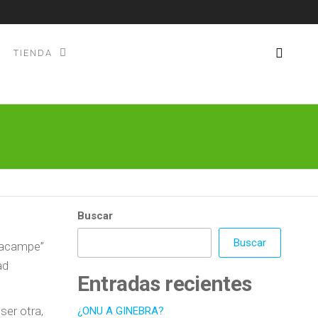
TIENDA
Buscar
Buscar
 “acampe”
ad
Entradas recientes
ser otra,
¿ONU A GINEBRA?