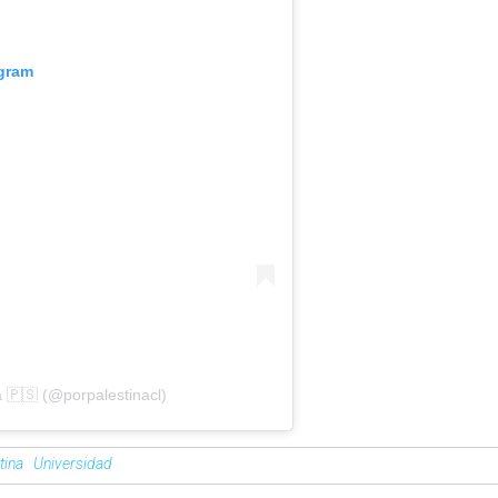
agram
 🇵🇸 (@porpalestinacl)
tina
Universidad