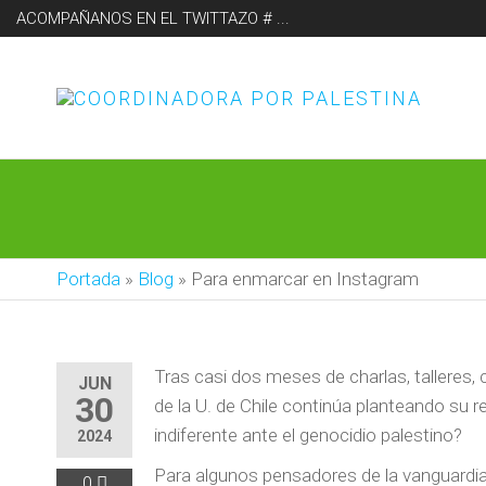
ACOMPAÑANOS EN EL TWITTAZO # ...
CO
PO
Portada
»
Blog
»
Para enmarcar en Instagram
Tras casi dos meses de charlas, talleres, 
JUN
30
de la U. de Chile continúa planteando su r
indiferente ante el genocidio palestino?
2024
Para algunos pensadores de la vanguardia 
0