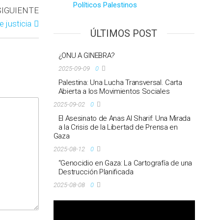
Políticos Palestinos
SIGUIENTE
 justicia
ÚLTIMOS POST
¿ONU A GINEBRA?
2025-09-09
0
Palestina: Una Lucha Transversal. Carta
Abierta a los Movimientos Sociales
2025-09-02
0
El Asesinato de Anas Al Sharif: Una Mirada
a la Crisis de la Libertad de Prensa en
Gaza
2025-08-12
0
“Genocidio en Gaza: La Cartografía de una
Destrucción Planificada
2025-08-08
0