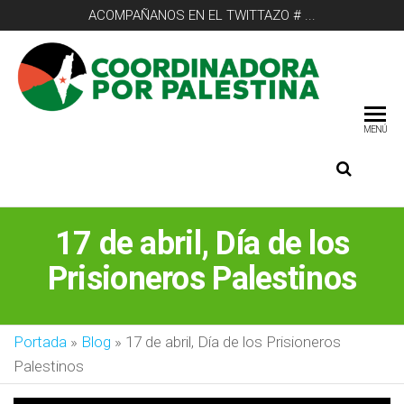
ACOMPAÑANOS EN EL TWITTAZO # ...
COO
POR
MENÚ
17 de abril, Día de los
Prisioneros Palestinos
Portada
»
Blog
»
17 de abril, Día de los Prisioneros
Palestinos