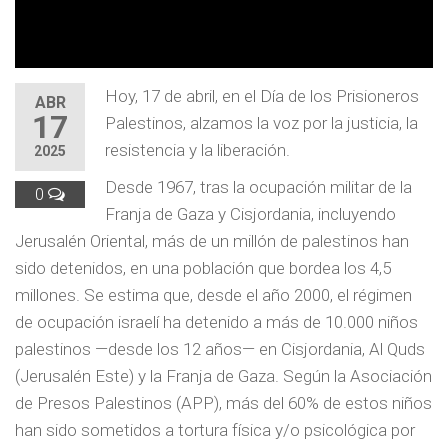
Hoy, 17 de abril, en el Día de los Prisioneros
ABR
17
Palestinos, alzamos la voz por la justicia, la
resistencia y la liberación.
2025
Desde 1967, tras la ocupación militar de la
0
Franja de Gaza y Cisjordania, incluyendo
Jerusalén Oriental, más de un millón de palestinos han
sido detenidos, en una población que bordea los 4,5
millones. Se estima que, desde el año 2000, el régimen
de ocupación israelí ha detenido a más de 10.000 niños
palestinos —desde los 12 años— en Cisjordania, Al Quds
(Jerusalén Este) y la Franja de Gaza. Según la Asociación
de Presos Palestinos (APP), más del 60% de estos niños
han sido sometidos a tortura física y/o psicológica por