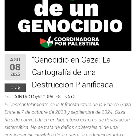
“Genocidio en Gaza: La
AGO
08
Cartografía de una
2025
Destrucción Planificada
0
Por
CONTACTO@PORPALESTINA.CL
El Desmantelamiento de la Infraestructura de la Vida en Gaza
Entre el 7 de octubre de 2023 y septiembre de 2024, Gaza
ha sido convertida en un laboratorio extremo de devastación
sistemática. No se trata de daños colaterales ni de una
consecuencia inevitable de la guerra: la evidencia apunta a