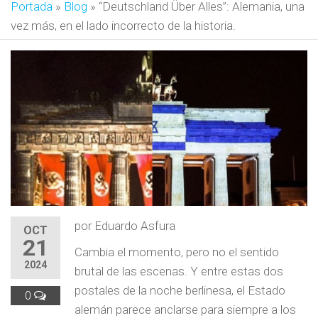
Portada
»
Blog
»
“Deutschland Über Alles”: Alemania, una
vez más, en el lado incorrecto de la historia.
por Eduardo Asfura
OCT
21
Cambia el momento, pero no el sentido
2024
brutal de las escenas. Y entre estas dos
postales de la noche berlinesa, el Estado
0
alemán parece anclarse para siempre a los