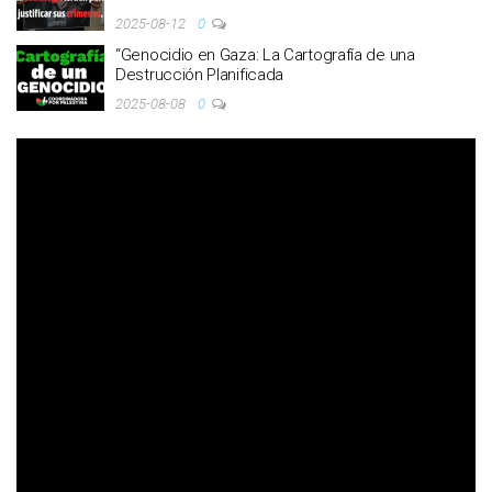
2025-08-12
0
“Genocidio en Gaza: La Cartografía de una
Destrucción Planificada
2025-08-08
0