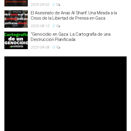
2025-09-02
0
El Asesinato de Anas Al Sharif: Una Mirada a la
Crisis de la Libertad de Prensa en Gaza
2025-08-12
0
“Genocidio en Gaza: La Cartografía de una
Destrucción Planificada
2025-08-08
0